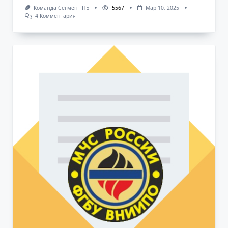
Команда Сегмент ПБ
5567
Мар 10, 2025
К
4 Комментария
Записи
Как
Экспортировать
Таблицу
(рисованную)
Из
Автокада
(.dwg
Файла)
В
Иксель