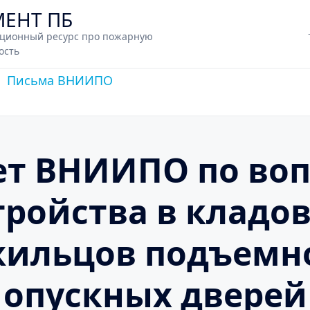
МЕНТ ПБ
ционный ресурс про пожарную
ость
Письма ВНИИПО
ет ВНИИПО по воп
тройства в кладо
ильцов подъемн
опускных дверей