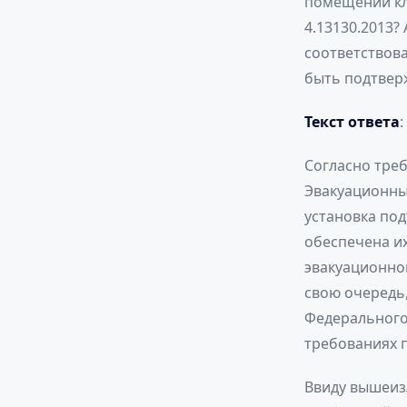
помещении кла
4.13130.2013
соответствов
быть подтвер
Текст ответа
Согласно треб
Эвакуационные
установка под
обеспечена и
эвакуационног
свою очередь
Федерального 
требованиях п
Ввиду вышеиз