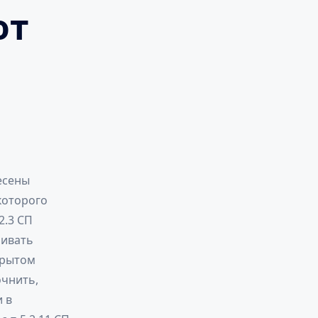
от
есены
которого
2.3 СП
ривать
крытом
очнить,
 в