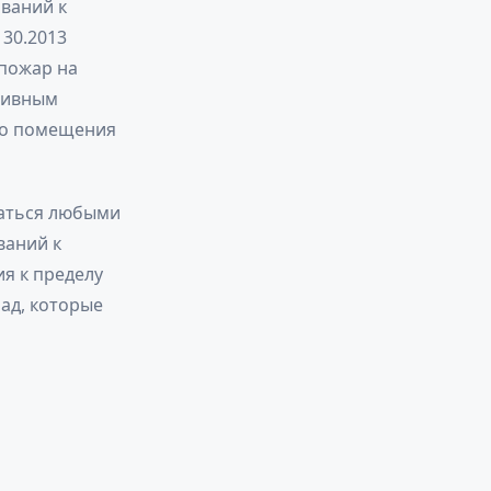
ований к
130.2013
пожар на
тивным
го помещения
ваться любыми
ваний к
я к пределу
ад, которые