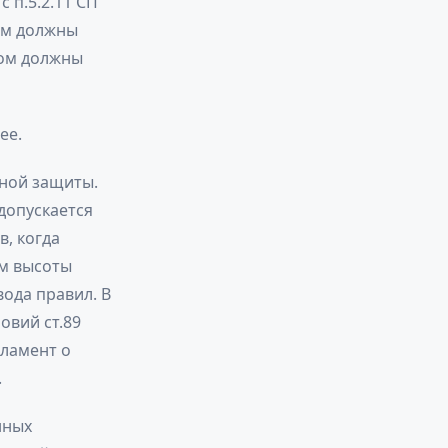
 п.5.2.11 СП
ам должны
зом должны
ее.
рной защиты.
допускается
, когда
ем высоты
ода правил. В
овий ст.89
гламент о
.
нных