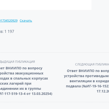
01734520929
Скачать
в:
1 197
ДЫДУЩАЯ ПУБЛИКАЦИЯ
СЛЕДУЮЩАЯ ПУБЛИК
вет ВНИИПО по вопросу
Ответ ВНИИПО по вопр
ройства эвакуационных
устройства противодым
одах в спальных корпусах
вентиляции в коридо
ских лагерей при
подвала (№ИГ-19-16-152
единении их в группы
pan>
17.12.2
Г-117-519-13-4 от 13.03.20254)