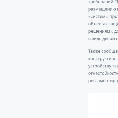
требований СП
размещению вн
«Системы про
объектах защ
решениям», д
в виде двери
Также сообща
конструктивн
устройству та
огнестойкост
регламентиров