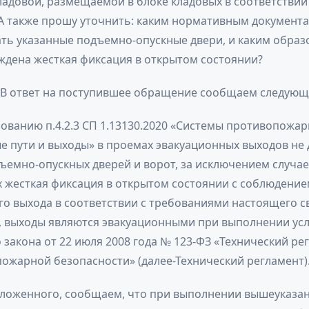
довой, размещаемой в блоке кладовых в соответствии с
? А также прошу уточнить: каким нормативным документ
ать указанные подъемно-опускные двери, и каким обра
ждена жесткая фиксация в открытом состоянии?
: В ответ на поступившее обращение сообщаем следующ
ованию п.4.2.3 СП 1.13130.2020 «Системы противопожа
 пути и выходы» в проемах эвакуационных выходов не 
ъемно-опускных дверей и ворот, за исключением случаев
х жесткая фиксация в открытом состоянии с соблюдени
о выхода в соответствии с требованиями настоящего св
, выходы являются эвакуационными при выполнении усл
закона от 22 июля 2008 года № 123-ФЗ «Технический ре
ожарной безопасности» (далее-Технический регламент)
ложенного, сообщаем, что при выполнении вышеуказа