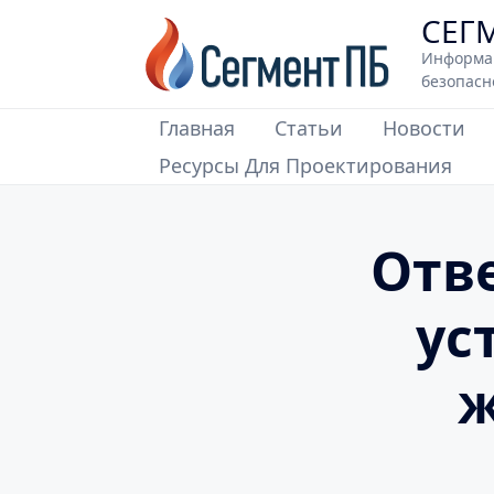
Skip
СЕГ
to
Информа
content
безопасн
Главная
Cтатьи
Новости
Ресурсы Для Проектирования
Отв
ус
ж