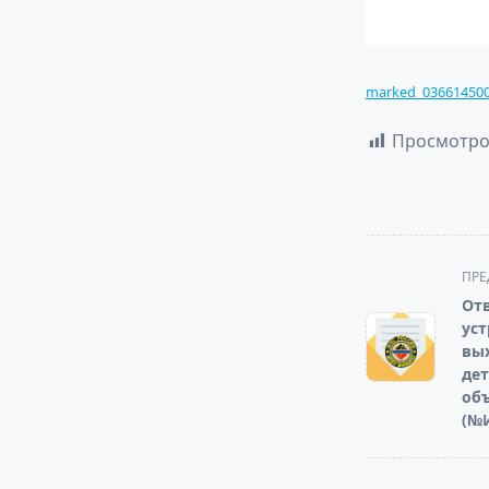
marked_03661450
Просмотро
<span
ПРЕ
class="nav-
От
subtitle
уст
screen-
вых
дет
reader-
объ
text">Page</s
(№И