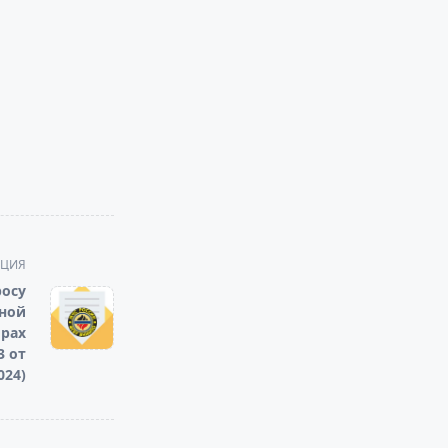
АЦИЯ
осу
ной
рах
3 от
024)