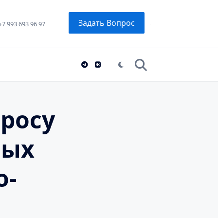
Задать Вопрос
+7 993 693 96 97
росу
вых
о-