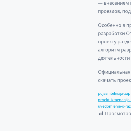
— внесением 
проездов, по
Особенно в пр
разработки О
проекту разде
алгоритм раз
деятельност
Официальная 
скачать проек
pojasnitelinaja-zap
proekt-izmenenija-
uvedomlenie-o-razr
Просмотро