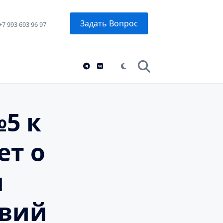
Задать Вопрос
+7 993 693 96 97
5 к
ет о
м
твий