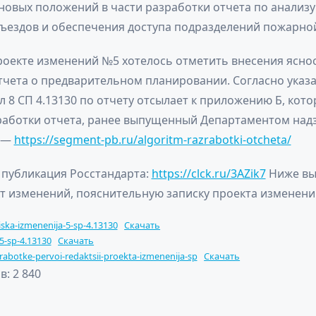
новых положений в части разработки отчета по анализ
дъездов и обеспечения доступа подразделений пожарно
оекте изменений №5 хотелось отметить внесения яснос
тчета о предварительном планировании. Согласно указ
л 8 СП 4.13130 по отчету отсылает к приложению Б, кот
работки отчета, ранее выпущенный Департаментом над
и —
https://segment-pb.ru/algoritm-razrabotki-otcheta/
публикация Росстандарта:
https://clck.ru/3AZik7
Ниже вы
т изменений, пояснительную записку проекта изменени
iska-izmenenija-5-sp-4.13130
Скачать
5-sp-4.13130
Скачать
abotke-pervoi-redaktsii-proekta-izmenenija-sp
Скачать
в:
2 840