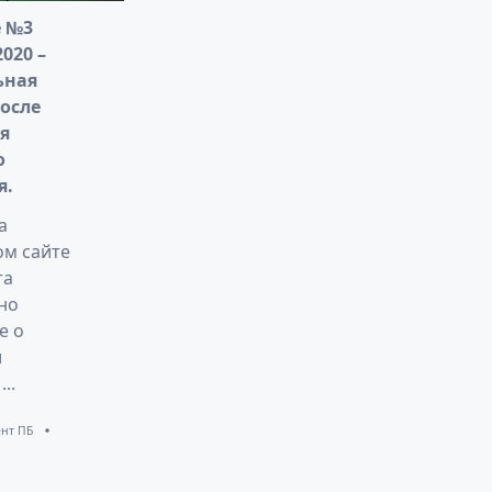
 №3
2020 –
ьная
осле
я
о
я.
а
м сайте
та
но
е о
и
...
нт ПБ