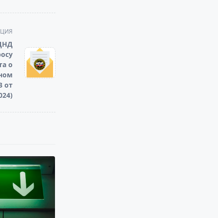
АЦИЯ
ДНД
росу
та о
ном
 от
024)