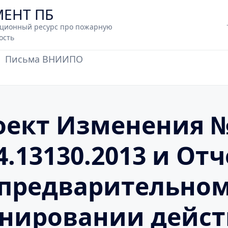
МЕНТ ПБ
ционный ресурс про пожарную
ость
Письма ВНИИПО
оект Изменения №
4.13130.2013 и Отч
предварительно
нировании дейс