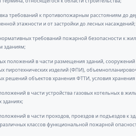
термина, относящегося к области строительства;
вка требований к противопожарным расстояниям до д
енной этажности и от застройки до лесных насаждений;
нормативных требований пожарной безопасности к жи
 зданиям;
вых положений в части размещения зданий, сооружений
х пиротехнических изделий (ФПИ), объемно­планирово
ых решений объектов хранения ФТТИ, условия хранения
оложений в части устройства газовых котельных в жил
 зданиях;
оложений в части проходов, проездов и подъездов к з
различных классов функциональной пожарной опасност