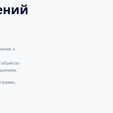
ений
ление, о
 объектах
ешениям.
 правил,