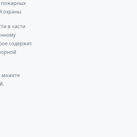
у пожарных
й охраны.
ти в части
анному
орое содержит
зорной
 можете
й.