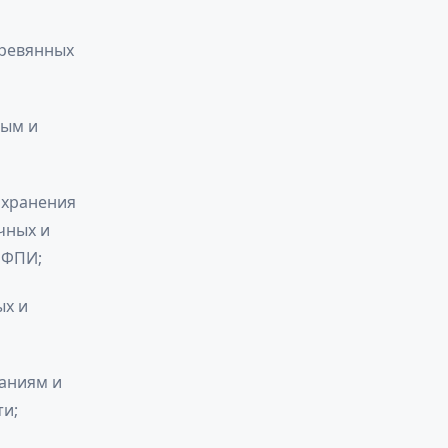
еревянных
лым и
 хранения
чных и
 ФПИ;
ых и
даниям и
и;