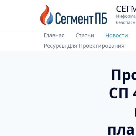
Skip
СЕГ
to
Информа
content
безопасн
Главная
Cтатьи
Новости
Ресурсы Для Проектирования
Пр
СП 
пла