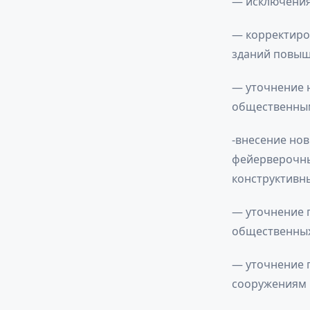
— исключения 
— корректиро
зданий повыш
— уточнение 
общественным
-внесение но
фейерверочны
конструктивн
— уточнение п
общественных
— уточнение п
сооружениям 