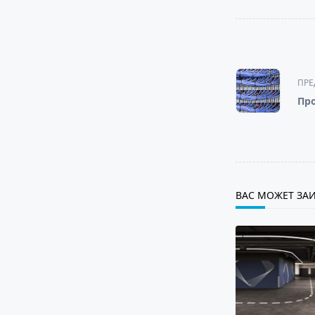
<span
class="nav-
subtitle
ПРЕ
screen-
Про
reader-
text">Page</s
ВАС МОЖЕТ ЗАИ