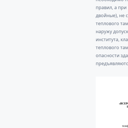
правил, а при
двойные), не
теплового там
наружу допуск
института, кл
теплового та
опасности зда
предъявляютс