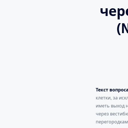
чер
(
Текст вопрос
клетки, за ис
иметь выход 
через вестиб
перегородкам