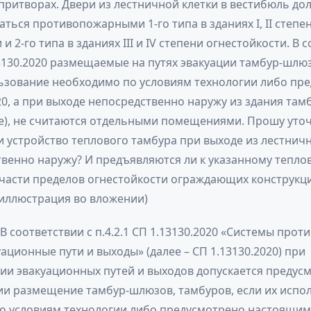
притворах. Двери из лестничной клетки в вестибюль до
ться противопожарными 1-го типа в зданиях I, II степе
и 2-го типа в зданиях III и IV степени огнестойкости. В 
.13130.2020 размещаемые на путях эвакуации тамбур-шлю
льзование необходимо по условиям технологии либо пр
20, а при выходе непосредственно наружу из здания там
е), не считаются отдельными помещениями. Прошу уточ
и устройство теплового тамбура при выходе из лестничн
венно наружу? И предъявляются ли к указанному тепло
 части пределов огнестойкости ограждающих конструкц
 иллюстрация во вложении)
 В соответствии с п.4.2.1 СП 1.13130.2020 «Системы про
ационные пути и выходы» (далее – СП 1.13130.2020) при
ии эвакуационных путей и выходов допускается предусм
ции размещение тамбур-шлюзов, тамбуров, если их испо
о условиям технологии либо предусмотрено настоящим