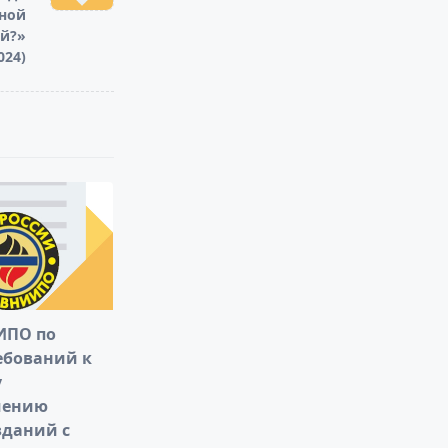
ной
й?»
024)
ИПО по
ебований к
у
шению
зданий с