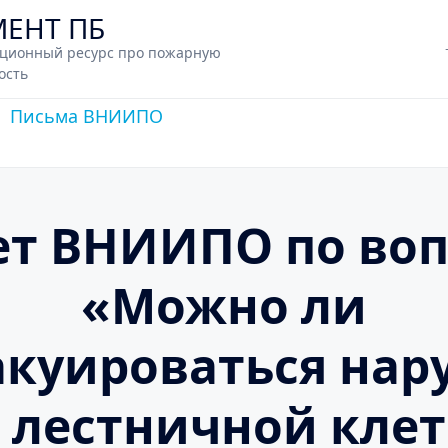
МЕНТ ПБ
ционный ресурс про пожарную
ость
Письма ВНИИПО
ет ВНИИПО по воп
«Можно ли
акуироваться нар
 лестничной кле