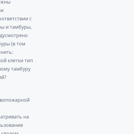
лжны
ни
соответствии с
зы и тамбуры,
едусмотрено
буры (в том
нить:
ой клетки тип
вому тамбуру
ий?
тивопожарной
атривать на
льзование
 сводом