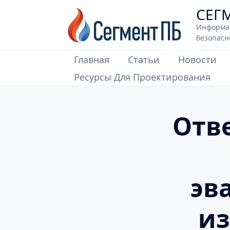
Skip
СЕГ
to
Информа
content
безопасн
Главная
Cтатьи
Новости
Ресурсы Для Проектирования
Отв
эв
из