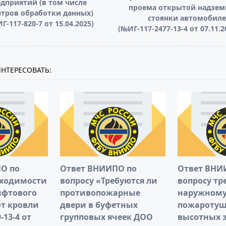
дприятий (в том числе
проема открытой надзем
pan>
тров обработки данных)
стоянки автомобиле
Г-117-820-7 от 15.04.2025)
(№ИГ-117-2477-13-4 от 07.11.2
НТЕРЕСОВАТЬ:
О по
Ответ ВНИИПО по
Ответ ВНИ
бходимости
вопросу «Требуются ли
вопросу тр
ифтового
противопожарные
наружном
от кровли
двери в буфетных
пожароту
-13-4 от
групповых ячеек ДОО
высотных 