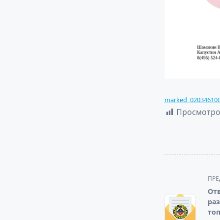
marked_02034610
Просмотро
<span
ПРЕ
class="nav-
От
subtitle
ра
screen-
топ
reader-