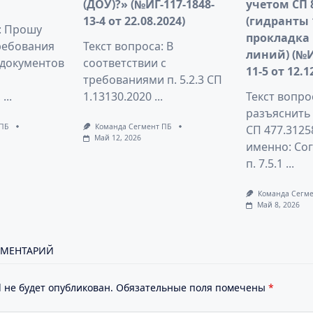
(ДОУ)?» (№ИГ-117-1848-
учетом СП 
13-4 от 22.08.2024)
(гидранты 
: Прошу
прокладка
ребования
Текст вопроса: В
линий) (№И
документов
соответствии с
11-5 от 12.1
требованиями п. 5.2.3 СП
,
...
1.13130.2020
...
Текст вопро
разъяснить
 ПБ
Команда Сегмент ПБ
СП 477.3125
Май 12, 2026
именно: Со
п. 7.5.1
...
Команда Сегме
Май 8, 2026
ММЕНТАРИЙ
 не будет опубликован.
Обязательные поля помечены
*