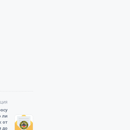
АЦИЯ
осу
 ли
к от
и до