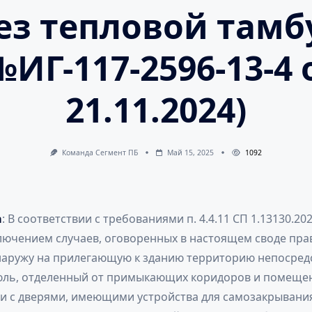
ез тепловой тамб
№ИГ-117-2596-13-4 
21.11.2024)
Команда Сегмент ПБ
Май 15, 2025
1092
а
: В соответствии с требованиями п. 4.4.11 СП 1.13130.2
ключением случаев, оговоренных в настоящем своде пра
наружу на прилегающую к зданию территорию непосред
юль, отделенный от примыкающих коридоров и помеще
и с дверями, имеющими устройства для самозакрывани