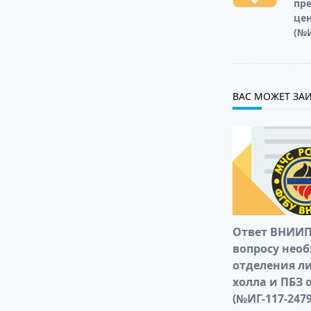
пре
text">Page</s
цен
(№И
ВАС МОЖЕТ ЗАИ
Ответ ВНИИП
вопросу нео
отделения л
холла и ПБЗ 
(№ИГ-117-2479