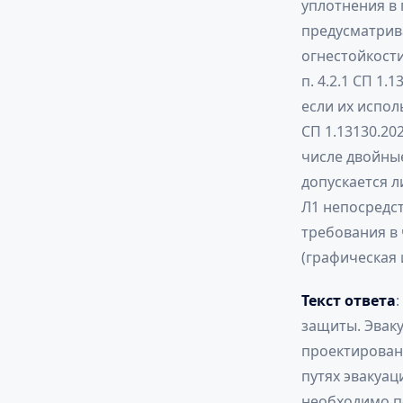
уплотнения в 
предусматрива
огнестойкости 
п. 4.2.1 СП 1
если их испо
СП 1.13130.20
числе двойны
допускается л
Л1 непосредст
требования в
(графическая
Текст ответа
:
защиты. Эваку
проектирован
путях эвакуа
необходимо п