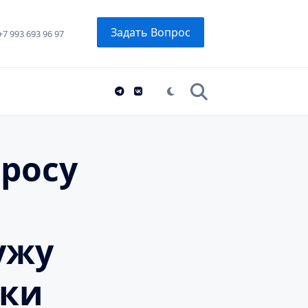
Задать Вопрос
+7 993 693 96 97
росу
ужу
тки