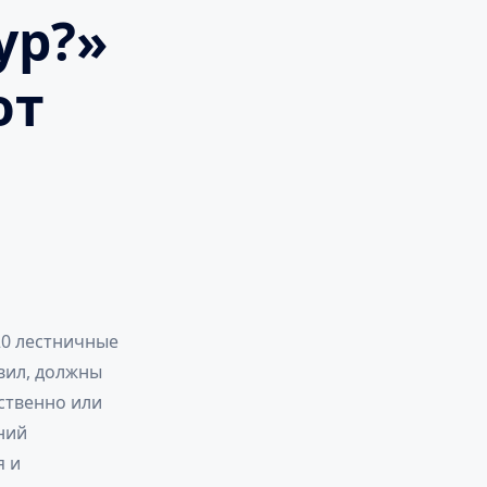
ур?»
от
020 лестничные
вил, должны
ственно или
ний
я и