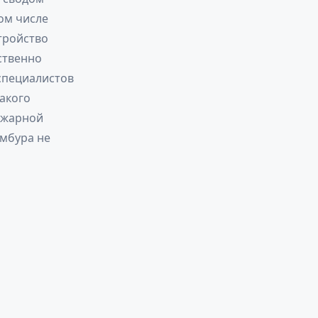
ом числе
тройство
ственно
 специалистов
акого
ожарной
амбура не