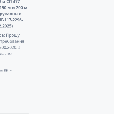
8 и СП 477
150 м и 200 м
 рукавных
Г-117-2296-
2.2025)
са: Прошу
 требования
800.2020, а
гласно
нт ПБ