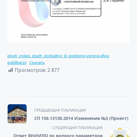
otvet_vniipo_etazh_podvalnyj_ili_podzenyj-versiya-dlya-
publikaczii
Скачать
Просмотров:
2 877
<span
ПРЕДЫДУЩАЯ ПУБЛИКАЦИЯ
class="nav-
СП 156.13130.2014 Изменение №3 (Проект)
subtitle
СЛЕДУЮЩАЯ ПУБЛИКАЦИЯ
screen-
Ответ ВНИИПО по вопросу параметров
reader-